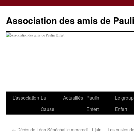
Skip
to
Association des amis de Pauli
content
L’association
La
Actualités
Paulin
Le group
Cause
Enfert
Enfert
←
Décès de Léon Sénéchal le mercredi 11 juin
Les bustes de